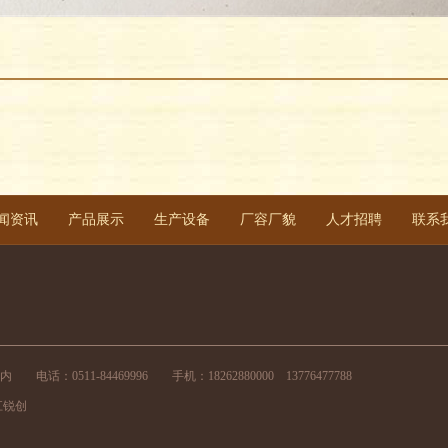
闻资讯
产品展示
生产设备
厂容厂貌
人才招聘
联系
511-84469996 手机：18262880000 13776477788
江锐创