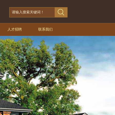
人才招聘
联系我们