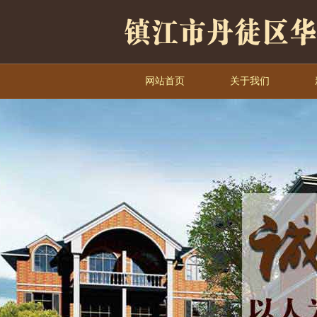
网站首页
关于我们