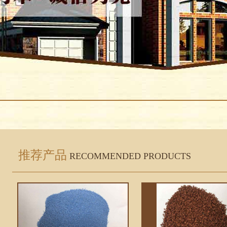
推荐产品
RECOMMENDED PRODUCTS