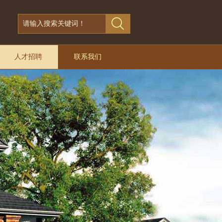
人才招聘
联系我们