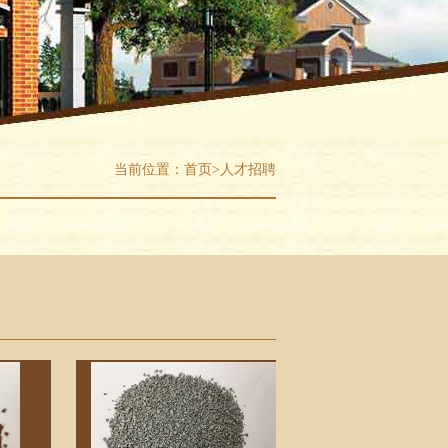
当前位置：
首页
>
人才招聘